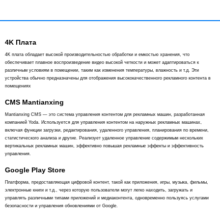
4K Плата
4K плата обладает высокой производительностью обработки и емкостью хранения, что
обеспечивает плавное воспроизведение видео высокой четкости и может адаптироваться к
различным условиям в помещении, таким как изменения температуры, влажность и т.д. Эти
устройства обычно предназначены для отображения высококачественного рекламного контента в
помещениях
CMS Mantianxing
Mantianxing CMS — это система управления контентом для рекламных машин, разработанная
компанией Yoda. Используется для управления контентом на наружных рекламных машинах,
включая функции загрузки, редактирования, удаленного управления, планирования по времени,
статистического анализа и другие. Реализует удаленное управление содержимым нескольких
вертикальных рекламных машин, эффективно повышая рекламные эффекты и эффективность
управления.
Google Play Store
Платформа, предоставляющая цифровой контент, такой как приложения, игры, музыка, фильмы,
электронные книги и т.д., через которую пользователи могут легко находить, загружать и
управлять различными типами приложений и медиаконтента, одновременно пользуясь услугами
безопасности и управления обновлениями от Google.