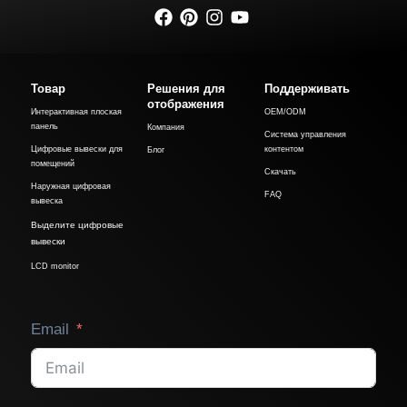
Товар
Решения для
Поддерживать
отображения
Интерактивная плоская
OEM/ODM
панель
Компания
Система управления
Цифровые вывески для
контентом
Блог
помещений
Скачать
Наружная цифровая
FAQ
вывеска
Выделите цифровые
вывески
LCD monitor
Email