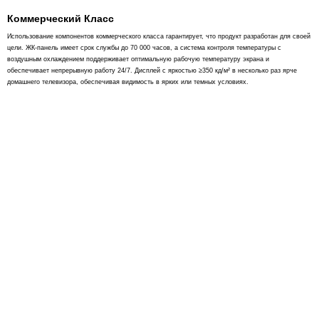
Коммерческий Класс
Использование компонентов коммерческого класса гарантирует, что продукт разработан для своей
цели. ЖК-панель имеет срок службы до 70 000 часов, а система контроля температуры с
воздушным охлаждением поддерживает оптимальную рабочую температуру экрана и
обеспечивает непрерывную работу 24/7. Дисплей с яркостью ≥350 кд/м² в несколько раз ярче
домашнего телевизора, обеспечивая видимость в ярких или темных условиях.