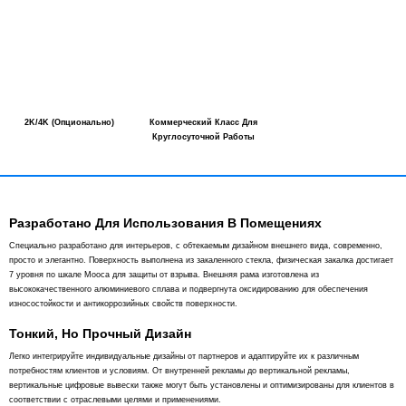
2K/4K (опционально)
Коммерческий Класс Для
Круглосуточной Работы
Разработано Для Использования В Помещениях
Специально разработано для интерьеров, с обтекаемым дизайном внешнего вида, современно,
просто и элегантно. Поверхность выполнена из закаленного стекла, физическая закалка достигает
7 уровня по шкале Мооса для защиты от взрыва. Внешняя рама изготовлена из
высококачественного алюминиевого сплава и подвергнута оксидированию для обеспечения
износостойкости и антикоррозийных свойств поверхности.
Тонкий, Но Прочный Дизайн
Легко интегрируйте индивидуальные дизайны от партнеров и адаптируйте их к различным
потребностям клиентов и условиям. От внутренней рекламы до вертикальной рекламы,
вертикальные цифровые вывески также могут быть установлены и оптимизированы для клиентов в
соответствии с отраслевыми целями и применениями.