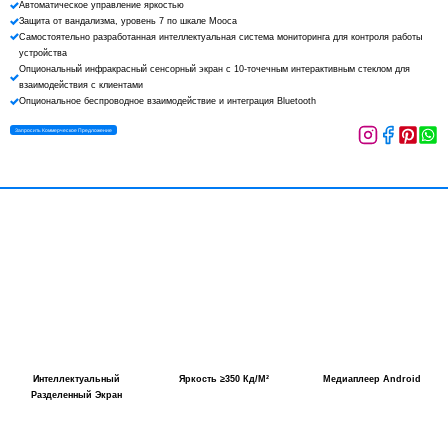
Автоматическое управление яркостью
Защита от вандализма, уровень 7 по шкале Мооса
Самостоятельно разработанная интеллектуальная система мониторинга для контроля работы
устройства
Опциональный инфракрасный сенсорный экран с 10-точечным интерактивным стеклом для
взаимодействия с клиентами
Опциональное беспроводное взаимодействие и интеграция Bluetooth
Запросить Коммерческое Предложение
Интеллектуальный
Яркость ≥350 Кд/м²
Медиаплеер Android
Разделенный Экран