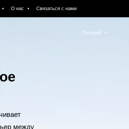
О нас
Связаться с нами
Русский
ое
чивает
рьер между