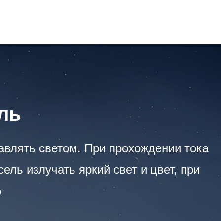
ль
влять светом. При прохождении тока
ль излучать яркий свет и цвет, при
%