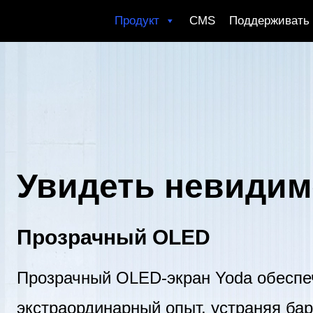
Перейти
Продукт
CMS
Поддерживать
к
контенту
Увидеть невидим
Прозрачный OLED
Прозрачный OLED-экран Yoda обеспе
экстраординарный опыт, устраняя ба