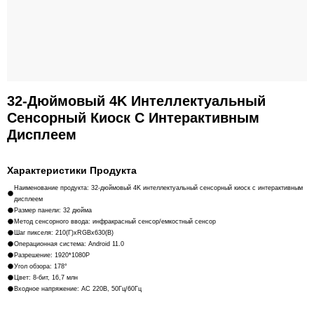
32-Дюймовый 4K Интеллектуальный
Сенсорный Киоск С Интерактивным
Дисплеем
Характеристики Продукта
Наименование продукта: 32-дюймовый 4K интеллектуальный сенсорный киоск с интерактивным
дисплеем
Размер панели: 32 дюйма
Метод сенсорного ввода: инфракрасный сенсор/емкостный сенсор
Шаг пикселя: 210(Г)xRGBx630(В)
Операционная система: Android 11.0
Разрешение: 1920*1080P
Угол обзора: 178°
Цвет: 8-бит, 16,7 млн
Входное напряжение: AC 220В, 50Гц/60Гц