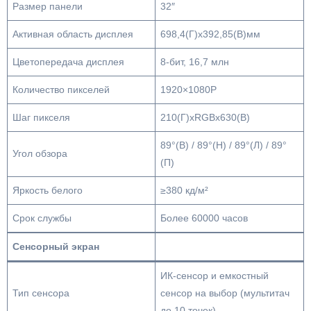
Размер панели
32″
Активная область дисплея
698,4(Г)x392,85(В)мм
Цветопередача дисплея
8-бит, 16,7 млн
Количество пикселей
1920×1080P
Шаг пикселя
210(Г)xRGBx630(В)
89°(В) / 89°(Н) / 89°(Л) / 89°
Угол обзора
(П)
Яркость белого
≥380 кд/м²
Срок службы
Более 60000 часов
Сенсорный экран
ИК-сенсор и емкостный
Тип сенсора
сенсор на выбор (мультитач
до 10 точек)