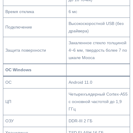
Время отклика
6 мс
Высокоскоростной USB (без
Подключение
драйвера)
Закаленное стекло толщиной
Защита поверхности
4~6 мм, твердость более 7 по
шкале Мооса
ОС Windows
ОС
Android 11.0
Четырехъядерный Cortex-A55
ЦП
с основной частотой до 1,9
ГГц
ОЗУ
DDR-III 2 ГБ
Хранилище
TSD FLASH 16 ГБ