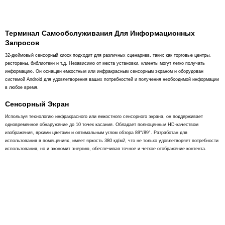
Терминал Самообслуживания Для Информационных
Запросов
32-дюймовый сенсорный киоск подходит для различных сценариев, таких как торговые центры,
рестораны, библиотеки и т.д. Независимо от места установки, клиенты могут легко получать
информацию. Он оснащен емкостным или инфракрасным сенсорным экраном и оборудован
системой Android для удовлетворения ваших потребностей и получения необходимой информации
в любое время.
Сенсорный Экран
Используя технологию инфракрасного или емкостного сенсорного экрана, он поддерживает
одновременное обнаружение до 10 точек касания. Обладает полноценным HD-качеством
изображения, яркими цветами и оптимальным углом обзора 89°/89°. Разработан для
использования в помещениях, имеет яркость 380 кд/м2, что не только удовлетворяет потребности
использования, но и экономит энергию, обеспечивая точное и четкое отображение контента.