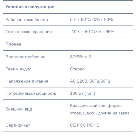
Условия эксплуатации
Рабочая темп./влажн.
0℃～50℃/20%～80%
Темп./влажн. хранения
‐10℃～60℃/5%～95%
Прочее
Энергопотребление
8Ω/5Вт × 2
Режим аудио
Стерео
Напряжение питания
AC 220В, 50Гц/60Гц
Потребляемая мощность
180 Вт (тип.)
Классический тип, формы
Внешний вид
стоек, шасси, другие на заказ
Сертификат
CE FCC ROHS