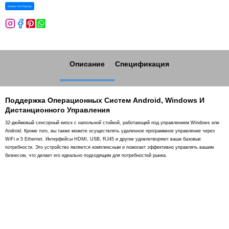
Запрос На Покупку
Описание
Спецификация
Поддержка Операционных Систем Android, Windows И
Дистанционного Управления
32-дюймовый сенсорный киоск с напольной стойкой, работающий под управлением Windows или
Android. Кроме того, вы также можете осуществлять удаленное программное управление через
WiFi и 5 Ethernet. Интерфейсы HDMI, USB, RJ45 и другие удовлетворяют ваши базовые
потребности. Это устройство является комплексным и помогает эффективно управлять вашим
бизнесом, что делает его идеально подходящим для потребностей рынка.