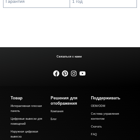
Гарантия
1 год
Связаться с нами
Товар
Решения для
Поддерживать
отображения
Интерактивная плоская
OEM/ODM
панель
Компания
Система управления
Цифровые вывески для
контентом
Блог
помещений
Скачать
Наружная цифровая
FAQ
вывеска